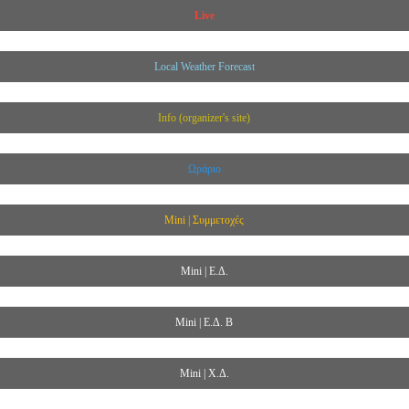
Live
Local Weather Forecast
Info (organizer's site)
Ωράριο
Mini | Συμμετοχές
Mini | Ε.Δ.
Mini | Ε.Δ. B
Mini | Χ.Δ.