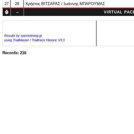
27
28
Χρήστος ΒΙΤΣΑΡΑΣ / Ιωάννης ΜΠΑΡΟΥΜΑΣ
🤖
--
VIRTUAL PAC
Results by sportstiming.gr
using TrailMaster / Trailtrack Historic V3.3
Records: 216