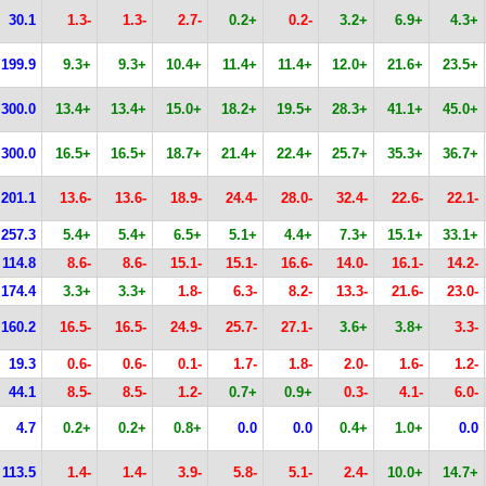
30.1
1.3-
1.3-
2.7-
0.2+
0.2-
3.2+
6.9+
4.3+
199.9
9.3+
9.3+
10.4+
11.4+
11.4+
12.0+
21.6+
23.5+
300.0
13.4+
13.4+
15.0+
18.2+
19.5+
28.3+
41.1+
45.0+
300.0
16.5+
16.5+
18.7+
21.4+
22.4+
25.7+
35.3+
36.7+
201.1
13.6-
13.6-
18.9-
24.4-
28.0-
32.4-
22.6-
22.1-
257.3
5.4+
5.4+
6.5+
5.1+
4.4+
7.3+
15.1+
33.1+
114.8
8.6-
8.6-
15.1-
15.1-
16.6-
14.0-
16.1-
14.2-
174.4
3.3+
3.3+
1.8-
6.3-
8.2-
13.3-
21.6-
23.0-
160.2
16.5-
16.5-
24.9-
25.7-
27.1-
3.6+
3.8+
3.3-
19.3
0.6-
0.6-
0.1-
1.7-
1.8-
2.0-
1.6-
1.2-
44.1
8.5-
8.5-
1.2-
0.7+
0.9+
0.3-
4.1-
6.0-
4.7
0.2+
0.2+
0.8+
0.0
0.0
0.4+
1.0+
0.0
113.5
1.4-
1.4-
3.9-
5.8-
5.1-
2.4-
10.0+
14.7+