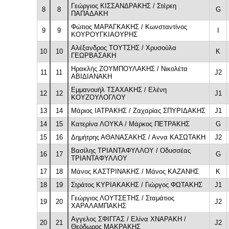
Γεώργιος ΚΙΣΣΑΝΔΡΑΚΗΣ / Στέρεη
8
8
G
ΠΑΠΑΔΑΚΗ
Φώτιος ΜΑΡΑΓΚΑΚΗΣ / Κωνσταντίνος
9
9
I
ΚΟΥΡΟΥΓΚΙΑΟΥΡΗΣ
Αλέξανδρος ΤΟΥΤΣΗΣ / Χρυσούλα
10
10
K
ΓΕΩΡΒΑΣΑΚΗ
Ηρακλής ΖΟΥΜΠΟΥΛΑΚΗΣ / Νικολέτα
11
11
J2
ΑΒΙΔΙΑΝΑΚΗ
Εμμανουήλ ΤΣΑΧΑΚΗΣ / Ελένη
12
12
J1
ΚΟΥΖΟΥΛΟΓΛΟΥ
13
14
Μάριος ΙΑΤΡΑΚΗΣ / Ζαχαρίας ΣΠΥΡΙΔΑΚΗΣ
J1
14
15
Κατερίνα ΛΟΥΚΑ / Μάρκος ΠΕΤΡΑΚΗΣ
G
15
16
Δημήτρης ΑΘΑΝΑΣΑΚΗΣ / Αννα ΚΑΣΩΤΑΚΗ
J2
Βασίλης ΤΡΙΑΝΤΑΦΥΛΛΟΥ / Οδυσσέας
16
17
G
ΤΡΙΑΝΤΑΦΥΛΛΟΥ
17
18
Μάνος ΚΑΣΤΡΙΝΑΚΗΣ / Μάνος ΚΑΖΑΝΗΣ
K
18
19
Στράτος ΚΥΡΙΑΚΑΚΗΣ / Γιώργος ΦΩΤΑΚΗΣ
J1
Γεώργιος ΛΟΥΤΣΕΤΗΣ / Σταμάτιος
19
20
J2
ΧΑΡΑΛΑΜΠΑΚΗΣ
Αγγελος ΣΦΙΓΓΑΣ / Ελίνα ΧΝΑΡΑΚΗ /
20
21
J2
Θεόδωρος ΜΑΚΡΑΚΗΣ