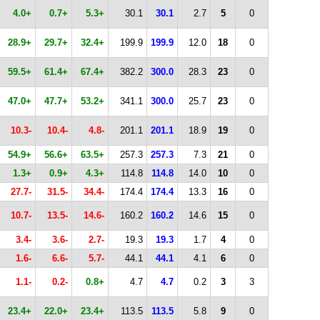
4.0+
0.7+
5.3+
30.1
30.1
2.7
5
0
28.9+
29.7+
32.4+
199.9
199.9
12.0
18
0
59.5+
61.4+
67.4+
382.2
300.0
28.3
23
0
47.0+
47.7+
53.2+
341.1
300.0
25.7
23
0
10.3-
10.4-
4.8-
201.1
201.1
18.9
19
0
54.9+
56.6+
63.5+
257.3
257.3
7.3
21
0
1.3+
0.9+
4.3+
114.8
114.8
14.0
10
0
27.7-
31.5-
34.4-
174.4
174.4
13.3
16
0
10.7-
13.5-
14.6-
160.2
160.2
14.6
15
0
3.4-
3.6-
2.7-
19.3
19.3
1.7
4
0
1.6-
6.6-
5.7-
44.1
44.1
4.1
6
0
1.1-
0.2-
0.8+
4.7
4.7
0.2
3
3
23.4+
22.0+
23.4+
113.5
113.5
5.8
9
0