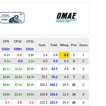
CP9
CP10
CP11
Sum
Total
MAvg
Pos
Zeros
5152m
5369m
5761m
0.2+
0.2-
0.8+
3.4
3.4
0.2
1
2
0.1+
0.0
1.1+
4.0
4.0
0.3
2
2
12.1+
11.0+
15.0+
83.5
83.5
4.9
8
0
12.0+
12.0+
14.3+
70.2
70.2
4.3
7
0
44.6+
47.4+
52.0+
290.2
290.2
19.3
22
0
19.0+
21.0+
24.8+
154.8
154.8
12.4
14
0
4.7-
3.9-
0.2-
223.5
223.5
25.4
20
0