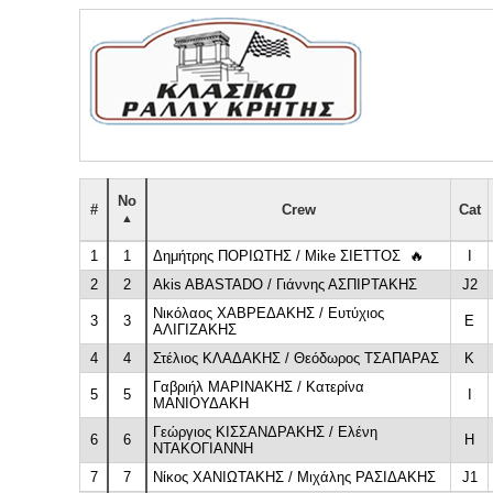
No
#
Crew
Cat
1
1
Δημήτρης ΠΟΡΙΩΤΗΣ / Mike ΣΙΕΤΤΟΣ
🔥
I
2
2
Akis ABASTADO / Γιάννης ΑΣΠΙΡΤΑΚΗΣ
J2
Νικόλαος ΧΑΒΡΕΔΑΚΗΣ / Ευτύχιος
3
3
E
ΑΛΙΓΙΖΑΚΗΣ
4
4
Στέλιος ΚΛΑΔΑΚΗΣ / Θεόδωρος ΤΣΑΠΑΡΑΣ
K
Γαβριήλ ΜΑΡΙΝΑΚΗΣ / Κατερίνα
5
5
I
ΜΑΝΙΟΥΔΑΚΗ
Γεώργιος ΚΙΣΣΑΝΔΡΑΚΗΣ / Ελένη
6
6
H
ΝΤΑΚΟΓΙΑΝΝΗ
7
7
Νίκος ΧΑΝΙΩΤΑΚΗΣ / Μιχάλης ΡΑΣΙΔΑΚΗΣ
J1