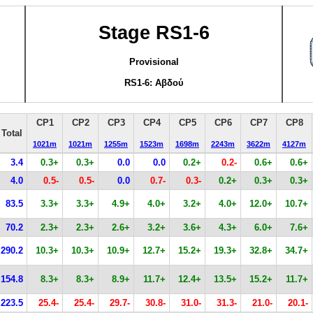
Stage RS1-6
Provisional
RS1-6: Αβδού
CP1
CP2
CP3
CP4
CP5
CP6
CP7
CP8
Total
1021m
1021m
1255m
1523m
1698m
2243m
3622m
4127m
3.4
0.3+
0.3+
0.0
0.0
0.2+
0.2-
0.6+
0.6+
4.0
0.5-
0.5-
0.0
0.7-
0.3-
0.2+
0.3+
0.3+
83.5
3.3+
3.3+
4.9+
4.0+
3.2+
4.0+
12.0+
10.7+
70.2
2.3+
2.3+
2.6+
3.2+
3.6+
4.3+
6.0+
7.6+
290.2
10.3+
10.3+
10.9+
12.7+
15.2+
19.3+
32.8+
34.7+
154.8
8.3+
8.3+
8.9+
11.7+
12.4+
13.5+
15.2+
11.7+
223.5
25.4-
25.4-
29.7-
30.8-
31.0-
31.3-
21.0-
20.1-