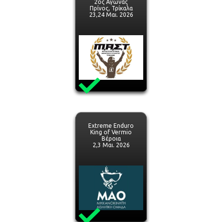
2ος Αγώνας
Πρίνος, Τρίκαλα
23,24 Μαι. 2026
Extreme Enduro
King of Vermio
Βέροια
2,3 Μαι. 2026